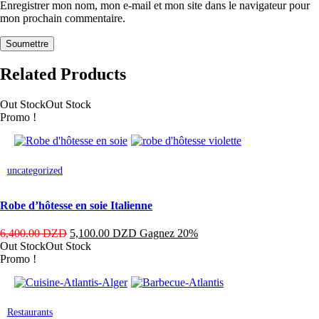
Enregistrer mon nom, mon e-mail et mon site dans le navigateur pour
mon prochain commentaire.
Related Products
Out Stock
Out Stock
Promo !
Ce
uncategorized
produit
a
plusieurs
Robe d’hôtesse en soie Italienne
variations.
Les
6,400.00
DZD
5,100.00
DZD
Gagnez 20%
options
Out Stock
Out Stock
peuvent
Promo !
être
choisies
sur
la
Ce
Restaurants
page
produit