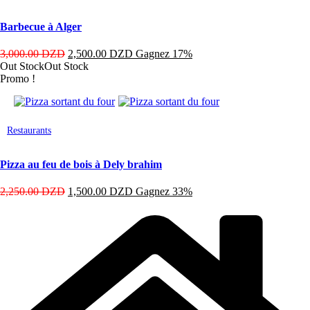
du
a
produit
plusieurs
Barbecue à Alger
variations.
Les
3,000.00
DZD
2,500.00
DZD
Gagnez 17%
options
Out Stock
Out Stock
peuvent
Promo !
être
choisies
sur
la
Ce
Restaurants
page
produit
du
a
produit
plusieurs
Pizza au feu de bois à Dely brahim
variations.
Les
2,250.00
DZD
1,500.00
DZD
Gagnez 33%
options
peuvent
être
choisies
sur
la
page
du
produit