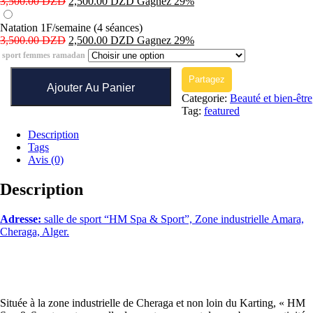
3,500.00
DZD
2,500.00
DZD
Gagnez 29%
Natation 1F/semaine (4 séances)
3,500.00
DZD
2,500.00
DZD
Gagnez 29%
sport femmes ramadan
quantité
Partagez
de
Ajouter Au Panier
Salle
Categorie:
Beauté et bien-être
de
Tag:
featured
sport
Description
pour
Tags
femmes
Avis (0)
-
Spécial
Ramadan-
Description
Adresse:
salle de sport “HM Spa & Sport”, Zone industrielle Amara,
Cheraga, Alger.
Située à la zone industrielle de Cheraga et non loin du Karting, « HM