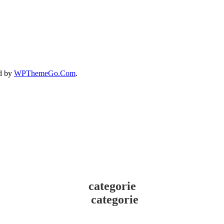
d by
WPThemeGo.Com
.
categorie
categorie