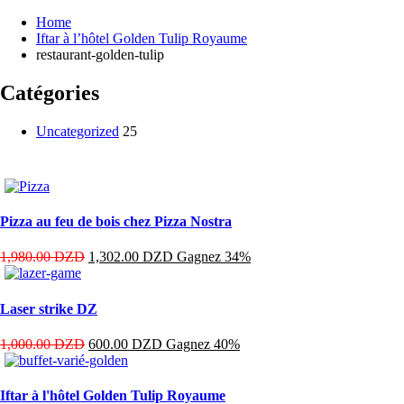
Home
Iftar à l’hôtel Golden Tulip Royaume
restaurant-golden-tulip
Catégories
Uncategorized
25
Pizza au feu de bois chez Pizza Nostra
1,980.00
DZD
1,302.00
DZD
Gagnez 34%
Laser strike DZ
1,000.00
DZD
600.00
DZD
Gagnez 40%
Iftar à l'hôtel Golden Tulip Royaume