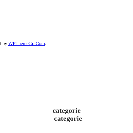
d by
WPThemeGo.Com
.
categorie
categorie