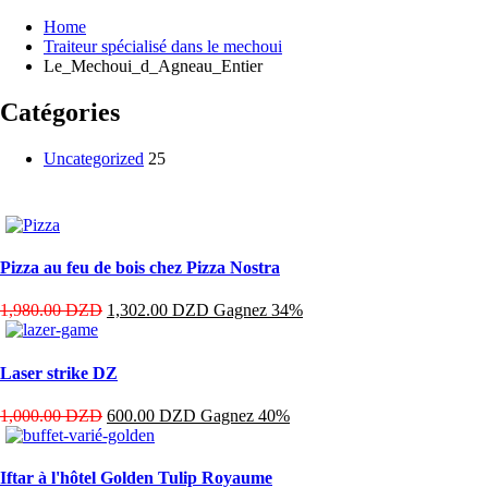
Home
Traiteur spécialisé dans le mechoui
Le_Mechoui_d_Agneau_Entier
Catégories
Uncategorized
25
Pizza au feu de bois chez Pizza Nostra
1,980.00
DZD
1,302.00
DZD
Gagnez 34%
Laser strike DZ
1,000.00
DZD
600.00
DZD
Gagnez 40%
Iftar à l'hôtel Golden Tulip Royaume