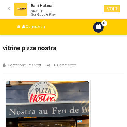
Rahi Hakma!
✕
VOIR
GRATUIT
Sur Google Play
0
Connexion
vitrine pizza nostra
Poster par:
Emarkett
0 Commenter