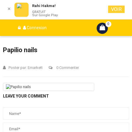
Rahi Hakma!
✕
VOIR
GRATUIT
Sur Google Play
0
Connexion
Papilio nails
Poster par:
Emarkett
0 Commenter
LEAVE YOUR COMMENT