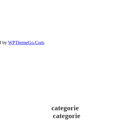
d by
WPThemeGo.Com
.
categorie
categorie