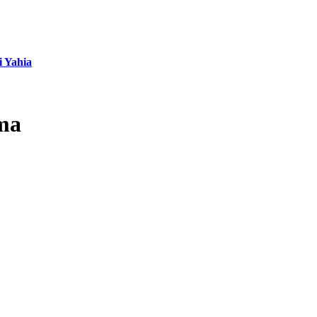
i Yahia
ma