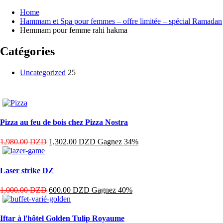
Home
Hammam et Spa pour femmes – offre limitée – spécial Ramadan
Hemmam pour femme rahi hakma
Catégories
Uncategorized
25
Pizza au feu de bois chez Pizza Nostra
1,980.00
DZD
1,302.00
DZD
Gagnez 34%
Laser strike DZ
1,000.00
DZD
600.00
DZD
Gagnez 40%
Iftar à l'hôtel Golden Tulip Royaume